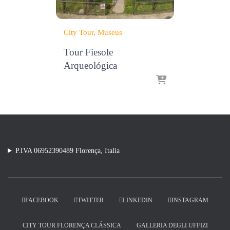
City Tour
Museus
Tour Fiesole
Arqueológica
P.IVA 06952390489 Florença, Italia
FACEBOOK
TWITTER
LINKEDIN
INSTAGRAM
CITY TOUR FLORENÇA CLÁSSICA
GALLERIA DEGLI UFFIZI