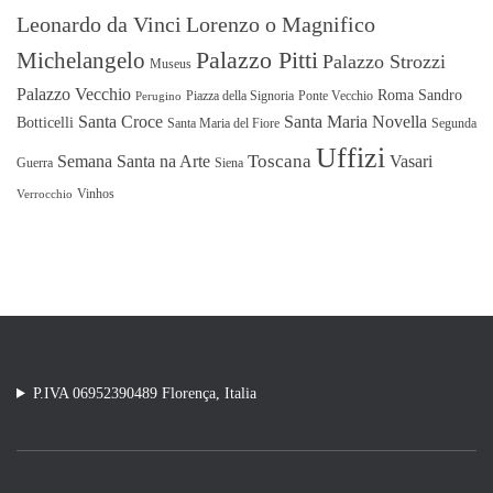
Leonardo da Vinci
Lorenzo o Magnifico
Michelangelo
Palazzo Pitti
Palazzo Strozzi
Museus
Palazzo Vecchio
Roma
Sandro
Piazza della Signoria
Ponte Vecchio
Perugino
Santa Croce
Santa Maria Novella
Botticelli
Santa Maria del Fiore
Segunda
Uffizi
Toscana
Semana Santa na Arte
Vasari
Guerra
Siena
Vinhos
Verrocchio
P.IVA 06952390489 Florença, Italia