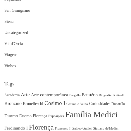
San Gimignano
Siena
Uncategorized
Val d'Orcia
Viagens
Vinhos
Tags
Arte
Arte contemporânea
Batistério
Accademia
Bargello
Biografia
Botticelli
Cosimo I
Bronzino
Brunelleschi
Curiosidades
Donatello
Cosimo o Velho
Família Medici
Duomo
Duomo Florença
Exposições
Florença
Ferdinando I
Galileo Galilei
Francesco I
Giuliano de'Medici