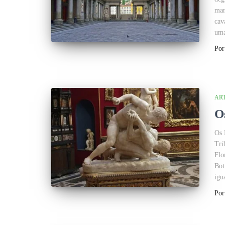
mar
cav
uma
Po
AR
O
Os 
Tri
Flo
Bot
igu
Po