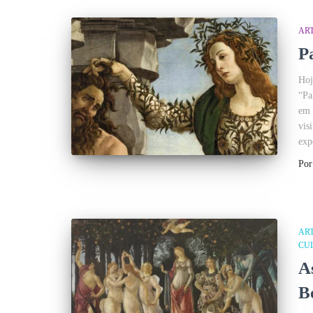
AR
P
Hoj
“Pa
em 
vis
exp
Po
AR
CU
A
B