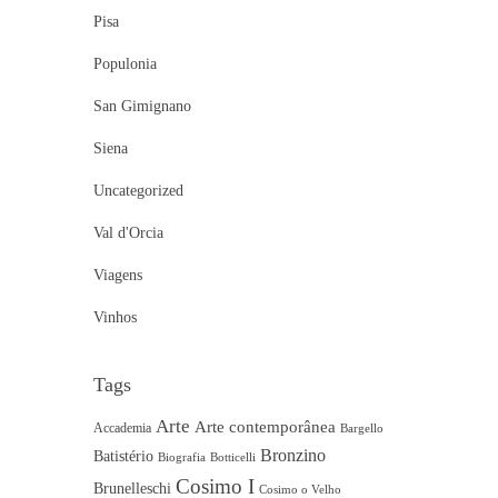
Pisa
Populonia
San Gimignano
Siena
Uncategorized
Val d'Orcia
Viagens
Vinhos
Tags
Arte
Arte contemporânea
Accademia
Bargello
Bronzino
Batistério
Biografia
Botticelli
Cosimo I
Brunelleschi
Cosimo o Velho