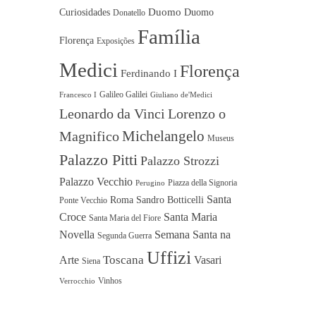
Duomo
Curiosidades
Duomo
Donatello
Família
Florença
Exposições
Medici
Florença
Ferdinando I
Galileo Galilei
Francesco I
Giuliano de'Medici
Leonardo da Vinci
Lorenzo o
Michelangelo
Magnifico
Museus
Palazzo Pitti
Palazzo Strozzi
Palazzo Vecchio
Piazza della Signoria
Perugino
Santa
Roma
Sandro Botticelli
Ponte Vecchio
Croce
Santa Maria
Santa Maria del Fiore
Novella
Semana Santa na
Segunda Guerra
Uffizi
Toscana
Arte
Vasari
Siena
Vinhos
Verrocchio