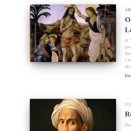
AR
O
L
O “
pre
din
o t
são
Po
CU
R
Ota