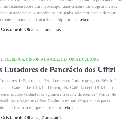
inha Galateia sobre um hipocampo, uma criatura mitológica metade
alo e metade peixe, e acredita-se que tenha sido destinada a decorar
 fonte monumental. Galateia e o hipocampo
Leia mais
r
Cristiane de Oliveira
,
1 ano
atrás
TE
FLORENÇA
HISTÓRIA DA ARTE
HISTÓRIA E CULTURA
s Lutadores de Pancrácio dos Uffizi
Lutadores de Pancrácio – Escultura em mármore grego do Século I –
buna – Galeria dos Uffizi – Florença Na Galleria degli Uffizi, em
rença, muitos visitantes se aglomeram diante da icônica “Vênus” de
ticelli para registrar selfies. Porém, o museu abriga outras peças
almente fascinantes, que merecem a
Leia mais
r
Cristiane de Oliveira
,
2 anos
atrás