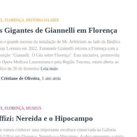
TE
FLORENÇA
HISTÓRIA DA ARTE
s Gigantes de Giannelli em Florença
s o grande sucesso da instalação de Mr. Arbitrium ao lado da Basílica
San Lorenzo em 2022, Emanuele Giannelli retorna a Florença com a
osição “Giannelli. O Céu sobre Florença”. Esta iniciativa, promovida
a Opera Medicea Laurenziana e pela Região Toscana, estará aberta ao
lico de 20 de fevereiro
Leia mais
r
Cristiane de Oliveira
,
1 ano
atrás
TE
FLORENÇA
MUSEUS
ffizi: Nereida e o Hipocampo
e vamos conhecer uma importante escultura conservada na Galleria
li Uffizi em Florença: Nereida e o Hipcampo. A obra representa a ninfa