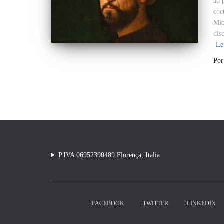
ao 
coe
Mic
dis
Le
Po
P.IVA 06952390489 Florença, Italia
FACEBOOK
TWITTER
LINKEDIN