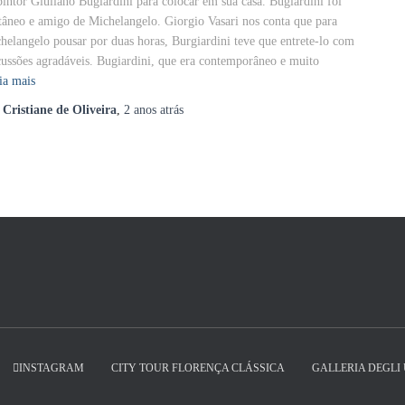
pintor Giuliano Bugiardini para colocar em sua casa. Bugiardini foi
tâneo e amigo de Michelangelo. Giorgio Vasari nos conta que para
helangelo pousar por duas horas, Burgiardini teve que entrete-lo com
cussões agradáveis. Bugiardini, que era contemporâneo e muito
ia mais
r
Cristiane de Oliveira
,
2 anos
atrás
INSTAGRAM
CITY TOUR FLORENÇA CLÁSSICA
GALLERIA DEGLI 