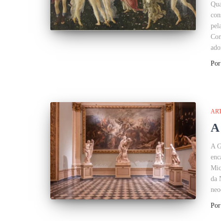
Qua
con
pel
Con
ado
Po
AR
A
A G
enc
Mic
da 
neo
Po