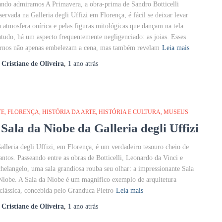
ndo admiramos A Primavera, a obra-prima de Sandro Botticelli
servada na Galleria degli Uffizi em Florença, é fácil se deixar levar
a atmosfera onírica e pelas figuras mitológicas que dançam na tela.
tudo, há um aspecto frequentemente negligenciado: as joias. Esses
rnos não apenas embelezam a cena, mas também revelam
Leia mais
r
Cristiane de Oliveira
,
1 ano
atrás
TE
FLORENÇA
HISTÓRIA DA ARTE
HISTÓRIA E CULTURA
MUSEUS
 Sala da Niobe da Galleria degli Uffizi
alleria degli Uffizi, em Florença, é um verdadeiro tesouro cheio de
antos. Passeando entre as obras de Botticelli, Leonardo da Vinci e
helangelo, uma sala grandiosa rouba seu olhar: a impressionante Sala
Niobe. A Sala da Niobe é um magnífico exemplo de arquitetura
clássica, concebida pelo Granduca Pietro
Leia mais
r
Cristiane de Oliveira
,
1 ano
atrás