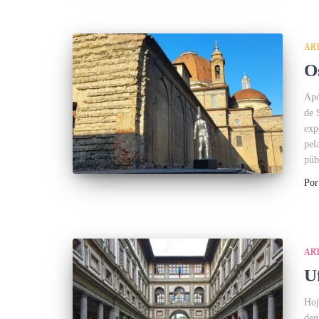
AR
O
Apó
de 
exp
pel
púb
Po
AR
U
Hoj
deg