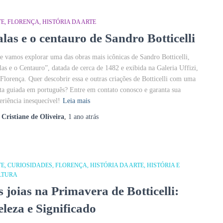
TE
FLORENÇA
HISTÓRIA DA ARTE
alas e o centauro de Sandro Botticelli
e vamos explorar uma das obras mais icônicas de Sandro Botticelli,
las e o Centauro”, datada de cerca de 1482 e exibida na Galeria Uffizi,
Florença. Quer descobrir essa e outras criações de Botticelli com uma
ita guiada em português? Entre em contato conosco e garanta sua
eriência inesquecível!
Leia mais
r
Cristiane de Oliveira
,
1 ano
atrás
TE
CURIOSIDADES
FLORENÇA
HISTÓRIA DA ARTE
HISTÓRIA E
LTURA
s joias na Primavera de Botticelli:
eleza e Significado