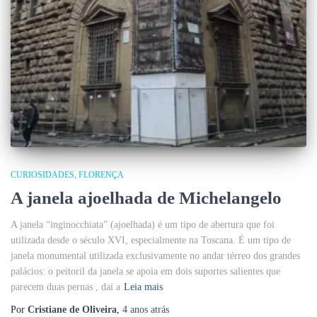
CURIOSIDADES
FLORENÇA
A janela ajoelhada de Michelangelo
A janela “inginocchiata” (ajoelhada) é um tipo de abertura que foi
utilizada desde o século XVI, especialmente na Toscana. É um tipo de
janela monumental utilizada exclusivamente no andar térreo dos grandes
palácios: o peitoril da janela se apoia em dois suportes salientes que
parecem duas pernas , daí a
Leia mais
Por
Cristiane de Oliveira
,
4 anos
atrás