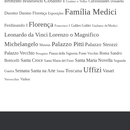
Cosimo I
Bronzino
Brunelleschi
Curiosidades
Donatello
Cosimo o Velho
Família Medici
Duomo
Duomo Florença
Exposições
Florença
Ferdinando I
Galileo Galilei
Francesco I
Giuliano de'Medici
Leonardo da Vinci
Lorenzo o Magnifico
Michelangelo
Palazzo Pitti
Palazzo Strozzi
Museus
Palazzo Vecchio
Roma
Sandro
Piazza della Signoria
Ponte Vecchio
Perugino
Santa Croce
Santa Maria Novella
Botticelli
Santa Maria del Fiore
Segunda
Uffizi
Toscana
Semana Santa na Arte
Vasari
Guerra
Siena
Vinhos
Verrocchio