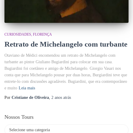
CURIOSIDADES
FLORENÇA
Retrato de Michelangelo com turbante
Otaviano de Médici encomendou um retrato de Michelangelo com
turbante ao pintor Giuliano Bugiardini para colocar em sua casa.
Bugiardini foi coetâneo e amigo de Michelangelo. Giorgio Vasari nos
conta que para Michelangelo pousar por duas horas, Burgiardini teve que
entrete-lo com discussões agradáveis. Bugiardini, que era contemporâneo
e muito
Leia mais
Por
Cristiane de Oliveira
,
2 anos
atrás
Nossos Tours