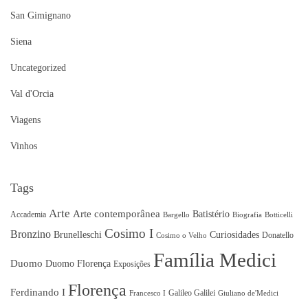
San Gimignano
Siena
Uncategorized
Val d'Orcia
Viagens
Vinhos
Tags
Arte
Arte contemporânea
Batistério
Accademia
Bargello
Biografia
Botticelli
Cosimo I
Bronzino
Brunelleschi
Curiosidades
Donatello
Cosimo o Velho
Família Medici
Duomo
Duomo Florença
Exposições
Florença
Ferdinando I
Galileo Galilei
Francesco I
Giuliano de'Medici