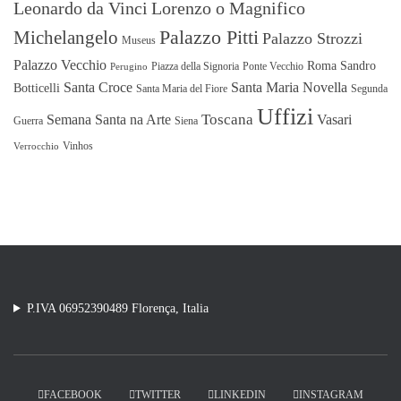
Leonardo da Vinci
Lorenzo o Magnifico
Michelangelo
Palazzo Pitti
Palazzo Strozzi
Museus
Palazzo Vecchio
Roma
Sandro
Piazza della Signoria
Ponte Vecchio
Perugino
Santa Croce
Santa Maria Novella
Botticelli
Santa Maria del Fiore
Segunda
Uffizi
Toscana
Semana Santa na Arte
Vasari
Guerra
Siena
Vinhos
Verrocchio
P.IVA 06952390489 Florença, Italia
FACEBOOK
TWITTER
LINKEDIN
INSTAGRAM