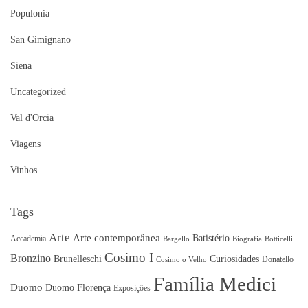
Populonia
San Gimignano
Siena
Uncategorized
Val d'Orcia
Viagens
Vinhos
Tags
Arte
Arte contemporânea
Batistério
Accademia
Bargello
Biografia
Botticelli
Cosimo I
Bronzino
Brunelleschi
Curiosidades
Donatello
Cosimo o Velho
Família Medici
Duomo
Duomo Florença
Exposições