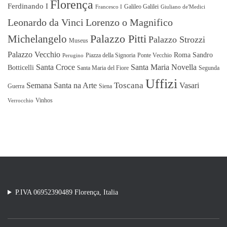
Florença
Ferdinando I
Galileo Galilei
Francesco I
Giuliano de'Medici
Leonardo da Vinci
Lorenzo o Magnifico
Michelangelo
Palazzo Pitti
Palazzo Strozzi
Museus
Palazzo Vecchio
Roma
Sandro
Piazza della Signoria
Ponte Vecchio
Perugino
Santa Croce
Santa Maria Novella
Botticelli
Santa Maria del Fiore
Segunda
Uffizi
Toscana
Semana Santa na Arte
Vasari
Guerra
Siena
Vinhos
Verrocchio
P.IVA 06952390489 Florença, Italia