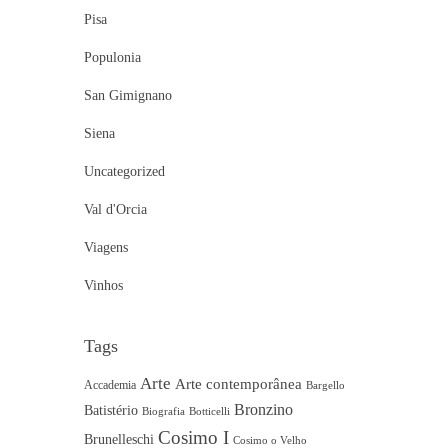
Pisa
Populonia
San Gimignano
Siena
Uncategorized
Val d'Orcia
Viagens
Vinhos
Tags
Arte
Arte contemporânea
Accademia
Bargello
Bronzino
Batistério
Biografia
Botticelli
Cosimo I
Brunelleschi
Cosimo o Velho