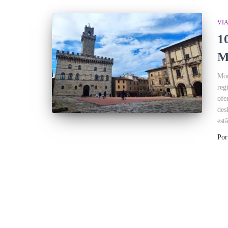
VI
1
M
Mon
reg
ofe
des
est
Po