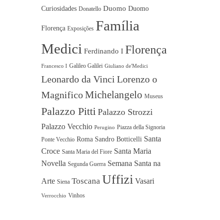
Duomo
Curiosidades
Duomo
Donatello
Família
Florença
Exposições
Medici
Florença
Ferdinando I
Galileo Galilei
Francesco I
Giuliano de'Medici
Leonardo da Vinci
Lorenzo o
Michelangelo
Magnifico
Museus
Palazzo Pitti
Palazzo Strozzi
Palazzo Vecchio
Piazza della Signoria
Perugino
Santa
Roma
Sandro Botticelli
Ponte Vecchio
Croce
Santa Maria
Santa Maria del Fiore
Novella
Semana Santa na
Segunda Guerra
Uffizi
Toscana
Arte
Vasari
Siena
Vinhos
Verrocchio