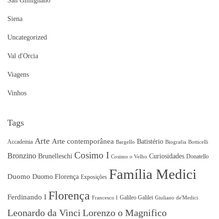
San Gimignano
Siena
Uncategorized
Val d'Orcia
Viagens
Vinhos
Tags
Arte
Arte contemporânea
Batistério
Accademia
Bargello
Biografia
Botticelli
Cosimo I
Bronzino
Brunelleschi
Curiosidades
Donatello
Cosimo o Velho
Família Medici
Duomo
Duomo Florença
Exposições
Florença
Ferdinando I
Galileo Galilei
Francesco I
Giuliano de'Medici
Leonardo da Vinci
Lorenzo o Magnifico