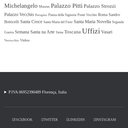
Michelangelo
Palazzo Pitti
Palazzo Strozzi
Museus
Palazzo Vecchio
Roma
Sandro
Piazza della Signoria
Ponte Vecchio
Perugino
Santa Croce
Santa Maria Novella
Botticelli
Santa Maria del Fiore
Segunda
Uffizi
Toscana
Semana Santa na Arte
Vasari
Guerra
Siena
Vinhos
Verrocchio
P.IVA 06952390489 Florença, Italia
FACEBOOK
TWITTER
LINKEDIN
INSTAGRAM