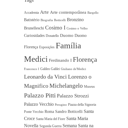
Tags
Arte
Arte contemporânea
Accademia
Bargello
Bronzino
Batistério
Biografia
Botticelli
Cosimo I
Brunelleschi
Cosimo o Velho
Duomo
Curiosidades
Duomo
Donatello
Família
Florença
Exposições
Medici
Florença
Ferdinando I
Galileo Galilei
Francesco I
Giuliano de'Medici
Leonardo da Vinci
Lorenzo o
Michelangelo
Magnifico
Museus
Palazzo Pitti
Palazzo Strozzi
Palazzo Vecchio
Piazza della Signoria
Perugino
Santa
Roma
Sandro Botticelli
Ponte Vecchio
Croce
Santa Maria
Santa Maria del Fiore
Novella
Semana Santa na
Segunda Guerra