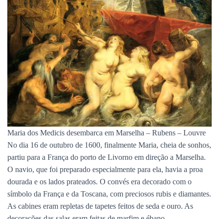
Maria dos Medicis desembarca em Marselha – Rubens – Louvre
No dia 16 de outubro de 1600, finalmente Maria, cheia de sonhos,
partiu para a França do porto de Livorno em direção a Marselha.
O navio, que foi preparado especialmente para ela, havia a proa
dourada e os lados prateados. O convés era decorado com o
símbolo da França e da Toscana, com preciosos rubis e diamantes.
As cabines eram repletas de tapetes feitos de seda e ouro. As
decorações das salas eram feitas de marfim e ébano.