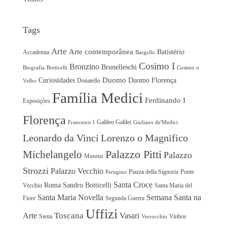
Vinhos
Tags
Arte
Arte contemporânea
Batistério
Accademia
Bargello
Cosimo I
Bronzino
Brunelleschi
Biografia
Botticelli
Cosimo o
Duomo
Curiosidades
Duomo Florença
Donatello
Velho
Família Medici
Ferdinando I
Exposições
Florença
Galileo Galilei
Francesco I
Giuliano de'Medici
Leonardo da Vinci
Lorenzo o Magnifico
Michelangelo
Palazzo Pitti
Palazzo
Museus
Strozzi
Palazzo Vecchio
Piazza della Signoria
Ponte
Perugino
Santa Croce
Roma
Sandro Botticelli
Vecchio
Santa Maria del
Santa Maria Novella
Semana Santa na
Fiore
Segunda Guerra
Uffizi
Toscana
Arte
Vasari
Siena
Vinhos
Verrocchio