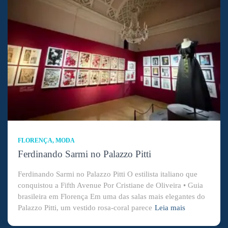
FLORENÇA
MODA
Ferdinando Sarmi no Palazzo Pitti
Ferdinando Sarmi no Palazzo Pitti O estilista italiano que
conquistou a Fifth Avenue Por Cristiane de Oliveira • Guia
brasileira em Florença Em uma das salas mais elegantes do
Palazzo Pitti, um vestido rosa-coral parece
Leia mais