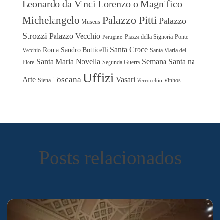
Leonardo da Vinci
Lorenzo o Magnifico
Michelangelo
Palazzo Pitti
Palazzo
Museus
Strozzi
Palazzo Vecchio
Piazza della Signoria
Ponte
Perugino
Santa Croce
Roma
Sandro Botticelli
Vecchio
Santa Maria del
Santa Maria Novella
Semana Santa na
Fiore
Segunda Guerra
Uffizi
Toscana
Arte
Vasari
Siena
Vinhos
Verrocchio
Posts relacionados