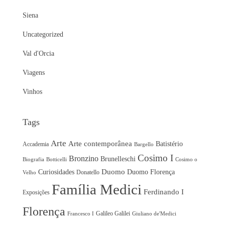
Siena
Uncategorized
Val d'Orcia
Viagens
Vinhos
Tags
Arte
Arte contemporânea
Batistério
Accademia
Bargello
Cosimo I
Bronzino
Brunelleschi
Biografia
Botticelli
Cosimo o
Duomo
Curiosidades
Duomo Florença
Donatello
Velho
Família Medici
Ferdinando I
Exposições
Florença
Galileo Galilei
Francesco I
Giuliano de'Medici