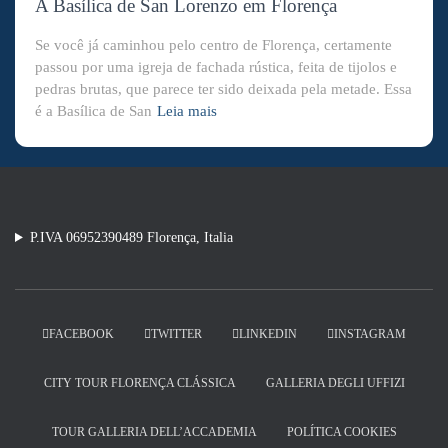
A Basílica de San Lorenzo em Florença
Se você já caminhou pelo centro de Florença, certamente
passou por uma igreja de fachada rústica, feita de tijolos e
pedras brutas, que parece ter sido deixada pela metade. Essa
é a Basílica de San
Leia mais
P.IVA 06952390489 Florença, Italia
FACEBOOK
TWITTER
LINKEDIN
INSTAGRAM
CITY TOUR FLORENÇA CLÁSSICA
GALLERIA DEGLI UFFIZI
TOUR GALLERIA DELL’ACCADEMIA
POLÍTICA COOKIES