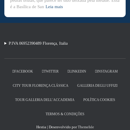
pedras brutas, que parece ter sido deixada pela metade. Essa
é a Basílica de San
Leia mais
P.IVA 06952390489 Florença, Italia
FACEBOOK
TWITTER
LINKEDIN
INSTAGRAM
CITY TOUR FLORENÇA CLÁSSICA
GALLERIA DEGLI UFFIZI
TOUR GALLERIA DELL’ACCADEMIA
POLÍTICA COOKIES
TERMOS & CONDIÇÕES
Hestia | Desenvolvido por
ThemeIsle