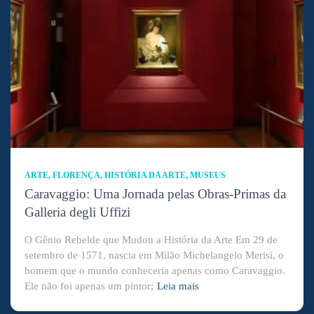
ARTE
FLORENÇA
HISTÓRIA DA ARTE
MUSEUS
Caravaggio: Uma Jornada pelas Obras-Primas da
Galleria degli Uffizi
O Gênio Rebelde que Mudou a História da Arte Em 29 de
setembro de 1571, nascia em Milão Michelangelo Merisi, o
homem que o mundo conheceria apenas como Caravaggio.
Ele não foi apenas um pintor;
Leia mais