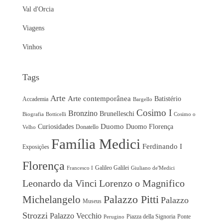
Val d'Orcia
Viagens
Vinhos
Tags
Arte
Arte contemporânea
Batistério
Accademia
Bargello
Cosimo I
Bronzino
Brunelleschi
Biografia
Botticelli
Cosimo o
Duomo
Curiosidades
Duomo Florença
Donatello
Velho
Família Medici
Ferdinando I
Exposições
Florença
Galileo Galilei
Francesco I
Giuliano de'Medici
Leonardo da Vinci
Lorenzo o Magnifico
Michelangelo
Palazzo Pitti
Palazzo
Museus
Strozzi
Palazzo Vecchio
Piazza della Signoria
Ponte
Perugino