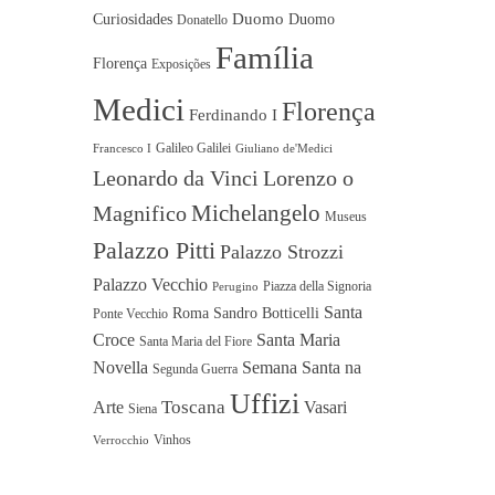
Duomo
Curiosidades
Duomo
Donatello
Família
Florença
Exposições
Medici
Florença
Ferdinando I
Galileo Galilei
Francesco I
Giuliano de'Medici
Leonardo da Vinci
Lorenzo o
Michelangelo
Magnifico
Museus
Palazzo Pitti
Palazzo Strozzi
Palazzo Vecchio
Piazza della Signoria
Perugino
Santa
Roma
Sandro Botticelli
Ponte Vecchio
Croce
Santa Maria
Santa Maria del Fiore
Novella
Semana Santa na
Segunda Guerra
Uffizi
Toscana
Arte
Vasari
Siena
Vinhos
Verrocchio