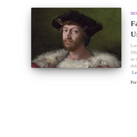
BI
F
U
Lor
fil
ao 
doi
Le
Po