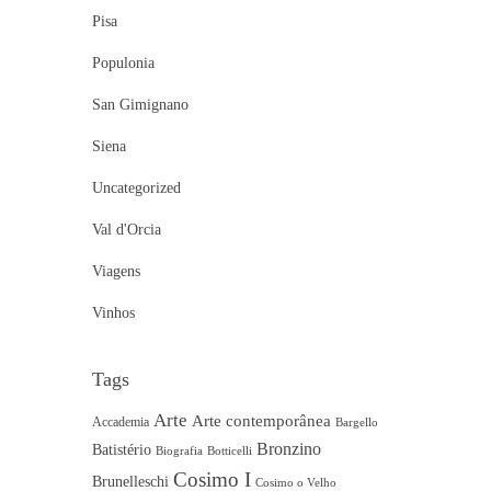
Pisa
Populonia
San Gimignano
Siena
Uncategorized
Val d'Orcia
Viagens
Vinhos
Tags
Arte
Arte contemporânea
Accademia
Bargello
Bronzino
Batistério
Biografia
Botticelli
Cosimo I
Brunelleschi
Cosimo o Velho