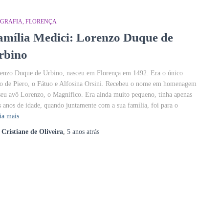
OGRAFIA
FLORENÇA
amília Medici: Lorenzo Duque de
rbino
enzo Duque de Urbino, nasceu em Florença em 1492. Era o único
ho de Piero, o Fátuo e Alfosina Orsini. Recebeu o nome em homenagem
seu avô Lorenzo, o Magnífico. Era ainda muito pequeno, tinha apenas
s anos de idade, quando juntamente com a sua família, foi para o
ia mais
r
Cristiane de Oliveira
,
5 anos
atrás