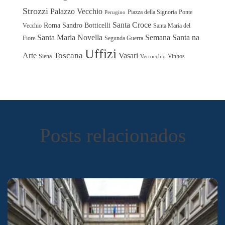
Strozzi
Palazzo Vecchio
Piazza della Signoria
Ponte
Perugino
Santa Croce
Roma
Sandro Botticelli
Vecchio
Santa Maria del
Santa Maria Novella
Semana Santa na
Fiore
Segunda Guerra
Uffizi
Toscana
Arte
Vasari
Siena
Vinhos
Verrocchio
Posts relacionados