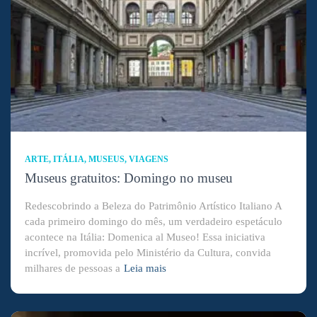
ARTE
ITÁLIA
MUSEUS
VIAGENS
Museus gratuitos: Domingo no museu
Redescobrindo a Beleza do Patrimônio Artístico Italiano A
cada primeiro domingo do mês, um verdadeiro espetáculo
acontece na Itália: Domenica al Museo! Essa iniciativa
incrível, promovida pelo Ministério da Cultura, convida
milhares de pessoas a
Leia mais