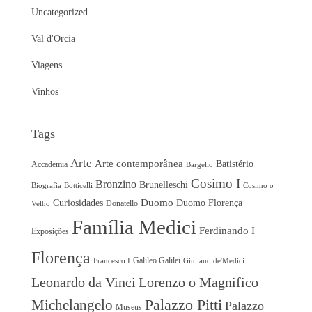
Uncategorized
Val d'Orcia
Viagens
Vinhos
Tags
Arte
Arte contemporânea
Batistério
Accademia
Bargello
Cosimo I
Bronzino
Brunelleschi
Biografia
Botticelli
Cosimo o
Duomo
Curiosidades
Duomo Florença
Donatello
Velho
Família Medici
Ferdinando I
Exposições
Florença
Galileo Galilei
Francesco I
Giuliano de'Medici
Leonardo da Vinci
Lorenzo o Magnifico
Michelangelo
Palazzo Pitti
Palazzo
Museus