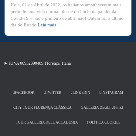
Hoje, 01 de Abril de 2022, os italianos amanheceram mais
perto de uma vida normal, desde do início da pandemia
Covid-19 – não é primeiro de abril não! Ontem foi o último
dia do Estado
Leia mais
P.IVA 06952390489 Florença, Italia
FACEBOOK
TWITTER
LINKEDIN
INSTAGRAM
CITY TOUR FLORENÇA CLÁSSICA
GALLERIA DEGLI UFFIZI
TOUR GALLERIA DELL’ACCADEMIA
POLÍTICA COOKIES