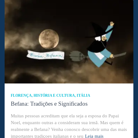
FLORENÇA
HISTÓRIA E CULTURA
ITÁLIA
Befana: Tradições e Significados
Muitas pessoas acreditam que ela seja a esposa do Papai
Noel, enquanto outras a consideram sua irmã. Mas quem é
realmente a Befana? Venha conosco descobrir uma das mais
importantes tradiçoes italianas e o seu
Leia mais