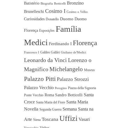
Bronzino
Batistério
Biografia
Botticelli
Cosimo I
Brunelleschi
Cosimo o Velho
Duomo
Curiosidades
Duomo
Donatello
Família
Florença
Exposições
Medici
Florença
Ferdinando I
Galileo Galilei
Francesco I
Giuliano de'Medici
Leonardo da Vinci
Lorenzo o
Michelangelo
Magnifico
Museus
Palazzo Pitti
Palazzo Strozzi
Palazzo Vecchio
Piazza della Signoria
Perugino
Santa
Roma
Sandro Botticelli
Ponte Vecchio
Croce
Santa Maria
Santa Maria del Fiore
Novella
Semana Santa na
Segunda Guerra
Uffizi
Toscana
Arte
Vasari
Siena
Vinhos
Verrocchio