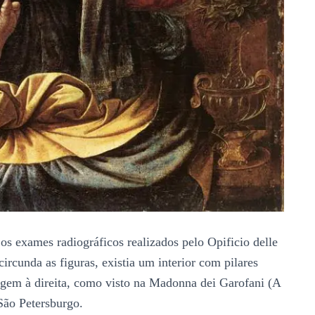
s exames radiográficos realizados pelo Opificio delle
ircunda as figuras, existia um interior com pilares
gem à direita, como visto na Madonna dei Garofani (A
São Petersburgo.