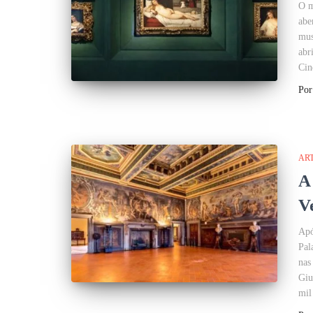
O m
abe
mus
abr
Cin
Po
AR
A
V
Apó
Pal
nas
Giu
mil