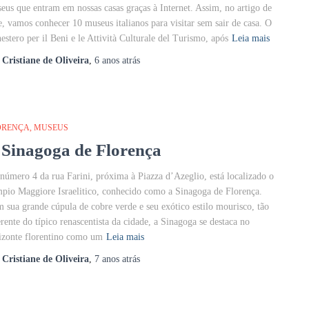
eus que entram em nossas casas graças à Internet. Assim, no artigo de
e, vamos conhecer 10 museus italianos para visitar sem sair de casa. O
estero per il Beni e le Attività Culturale del Turismo, após
Leia mais
r
Cristiane de Oliveira
,
6 anos
atrás
ORENÇA
MUSEUS
 Sinagoga de Florença
número 4 da rua Farini, próxima à Piazza d’Azeglio, está localizado o
pio Maggiore Israelitico, conhecido como a Sinagoga de Florença.
 sua grande cúpula de cobre verde e seu exótico estilo mourisco, tão
erente do típico renascentista da cidade, a Sinagoga se destaca no
izonte florentino como um
Leia mais
r
Cristiane de Oliveira
,
7 anos
atrás