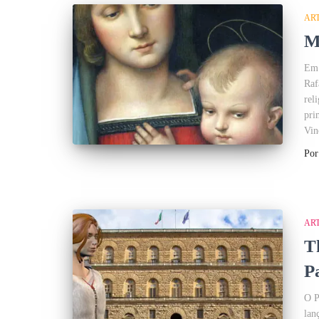
AR
M
Em 
Raf
rel
pri
Vin
Po
AR
T
Pa
O P
lan