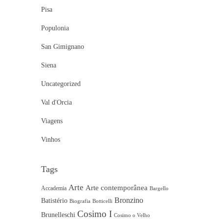
Pisa
Populonia
San Gimignano
Siena
Uncategorized
Val d'Orcia
Viagens
Vinhos
Tags
Arte
Arte contemporânea
Accademia
Bargello
Bronzino
Batistério
Biografia
Botticelli
Cosimo I
Brunelleschi
Cosimo o Velho