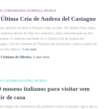
TE
CURIOSIDADES
FLORENÇA
MUSEUS
 Última Ceia de Andrea del Castagno
nto episódio da série A Semana Santa na Arte. Na Quinta-Feira Santa,
 podemos deixar de falar nos cenáculos, típica representação na arte
rentina. O cenáculo escolhido foi a Última Ceia de Andrea del
tagno. Um dos tesouros de Florença está localizado a poucos passos da
zza San Marco e
Leia mais
r
Cristiane de Oliveira
,
6 anos
atrás
TE
GALLERIA PALATINA
MUSEUS
0 museus italianos para visitar sem
ir de casa
em tempos de coronavírus não podemos visitar os museus, agora são os