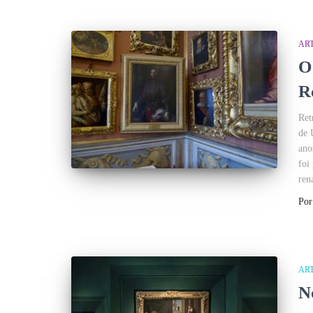
AR
O
R
Ret
de 
ano
foi
ren
Po
AR
N