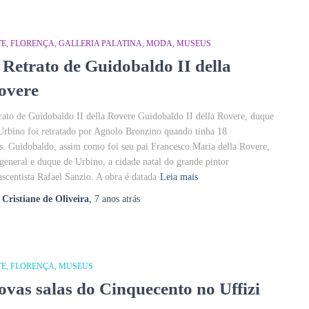
TE
FLORENÇA
GALLERIA PALATINA
MODA
MUSEUS
 Retrato de Guidobaldo II della
overe
rato de Guidobaldo II della Rovere Guidobaldo II della Rovere, duque
Urbino foi retratado por Agnolo Bronzino quando tinha 18
s. Guidobaldo, assim como foi seu pai Francesco Maria della Rovere,
 general e duque de Urbino, a cidade natal do grande pintor
ascentista Rafael Sanzio. A obra é datada
Leia mais
r
Cristiane de Oliveira
,
7 anos
atrás
TE
FLORENÇA
MUSEUS
ovas salas do Cinquecento no Uffizi