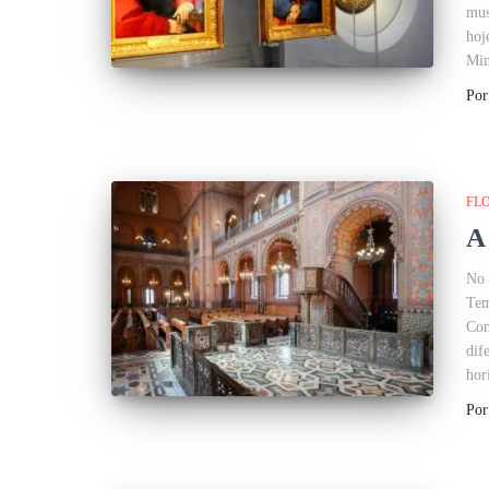
mus
hoj
Min
Po
FL
A
No 
Tem
Com
dif
hor
Po