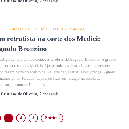
r
Cristiane de Oliveira
,
7 anos
atrás
TE
BIOGRAFIA
CURIOSIDADES
FLORENÇA
MUSEUS
m retratista na corte dos Medici:
gnolo Bronzino
artigo de hoje vamos conhecer as obras de Angnolo Bronzino, o grande
ratista na corte dos Medicis. Quase todas as obras citadas no presente
igo fazem parte do acervo da Galleria degli Uffizi em Florença. Agnolo
nzino, pintor toscano, depois de fazer um estágio na escola de
tormo, tornou-se
Leia mais
r
Cristiane de Oliveira
,
7 anos
atrás
3
4
5
Próximo