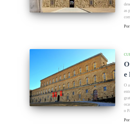
des
as 
com
Po
CU
O
e 
O a
ent
gra
oca
o P
Po