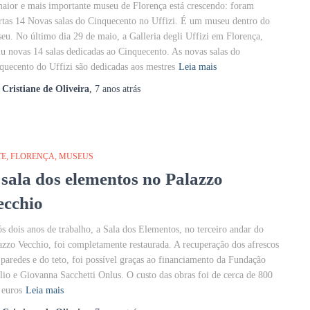
aior e mais importante museu de Florença está crescendo: foram
rtas 14 Novas salas do Cinquecento no Uffizi. É um museu dentro do
eu. No último dia 29 de maio, a Galleria degli Uffizi em Florença,
iu novas 14 salas dedicadas ao Cinquecento. As novas salas do
quecento do Uffizi são dedicadas aos mestres
Leia mais
r
Cristiane de Oliveira
,
7 anos
atrás
TE
FLORENÇA
MUSEUS
 sala dos elementos no Palazzo
ecchio
s dois anos de trabalho, a Sala dos Elementos, no terceiro andar do
azzo Vecchio, foi completamente restaurada. A recuperação dos afrescos
 paredes e do teto, foi possível graças ao financiamento da Fundação
lio e Giovanna Sacchetti Onlus. O custo das obras foi de cerca de 800
 euros
Leia mais