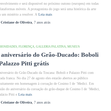
envolvimento e será disponivel no próximo outono (europeu) em todas
plataformas móveis. A protagonista do jogo será uma histórica da arte
 um mistério a resolver. A
Leia mais
r
Cristiane de Oliveira
,
7 anos
atrás
RIOSIDADES
FLORENÇA
GALLERIA PALATINA
MUSEUS
 aniversário do Grão-Ducado: Boboli
Palazzo Pitti grátis
niversário do Grão-Ducado da Toscana: Boboli e Palazzo Pitti com
rada franca. No dia 27 de agosto eles estarão abertos ao público
tuitamente em homenagem à coroação de Cosimo I de ‘Medici. Em
sião do aniversário da coroação do grão-duque de Cosimo I de ‘Medici,
alácio Pitti e
Leia mais
r
Cristiane de Oliveira
,
7 anos
atrás