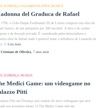
TE
FLORENÇA
GALLERIA PALATINA
MUSEUS
adonna del Graduca de Rafael
1799, o Grão-Duque Ferdinando III de Lorena comprou esta obra de
ael Sanzio, de um antiquário por 300 zecchini. A obra é de caráter
igioso e de devoção privada. É considerada pelos historiadores a
meira obra de Rafael onde é possível notar a influência de Leonardo da
ci. O
Leia mais
r
Cristiane de Oliveira
,
7 anos
atrás
TE
FLORENÇA
MUSEUS
he Medici Game: um videogame no
lazzo Pitti
alazzo Pitti em Florença será cenário do novo videogame que será
çado nos próximos meses. O The Medici Game está em