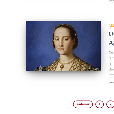
Po
AR
U
A
No 
ret
art
Bro
Pon
Po
Anterior
1
2
Paginação