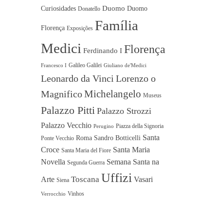
Duomo
Curiosidades
Duomo
Donatello
Família
Florença
Exposições
Medici
Florença
Ferdinando I
Galileo Galilei
Francesco I
Giuliano de'Medici
Leonardo da Vinci
Lorenzo o
Michelangelo
Magnifico
Museus
Palazzo Pitti
Palazzo Strozzi
Palazzo Vecchio
Piazza della Signoria
Perugino
Santa
Roma
Sandro Botticelli
Ponte Vecchio
Croce
Santa Maria
Santa Maria del Fiore
Novella
Semana Santa na
Segunda Guerra
Uffizi
Toscana
Arte
Vasari
Siena
Vinhos
Verrocchio